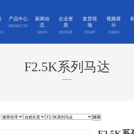
简
产品中心
新闻动
企业资
发货现
视频展
态
质
场
示
PRODUCTS
US
NEWS
HONOR
START
VIDEO
F2.5K系列马达
——
F2.5K