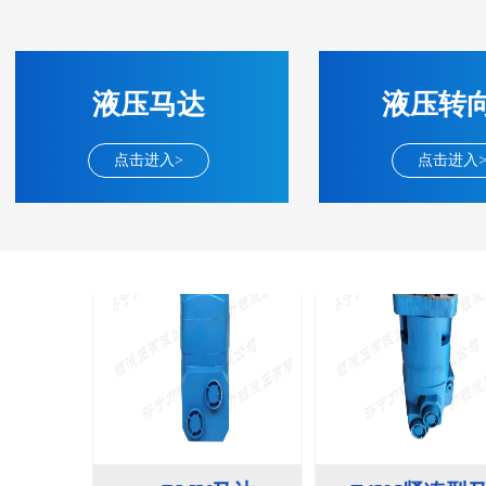
BM2(欧际)系列
BM6系列马达
135-0638-
135-0
电话/微信：
电话/微信：
液压马达
液压转
8161
8161
点击进入>
点击进入
BMV马达
F4KJ紧凑型