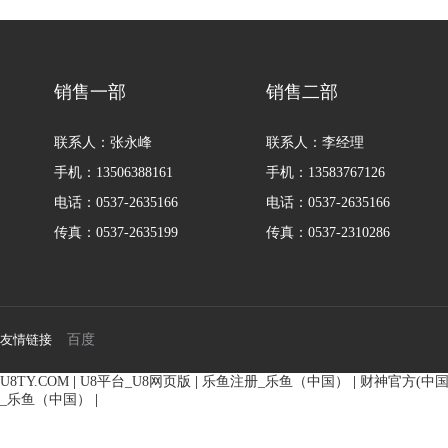
8161
8161
销售一部
销售二部
联系人：张永峰
联系人：李经理
手机：13506388161
手机：13583767126
电话：0537-2635166
电话：0537-2635166
传真：0537-2635199
传真：0537-2310286
友情链接
百度
U8TY.COM
|
U8平台_U8网页版
|
乐鱼注册_乐鱼（中国）
|
财神官方(中国
BMM侧油口系列马达
8Y系列马
_乐鱼（中国）
|
135-0638-
135-0
电话/微信：
电话/微信：