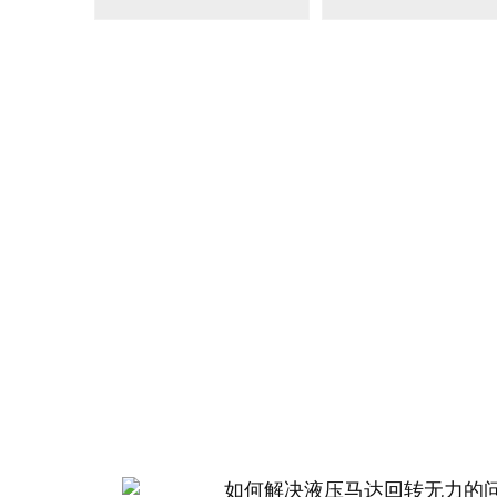
BM2(欧际)系列
BM6系列马达
135-0638-
135-0
电话/微信：
电话/微信：
8161
8161
力顿液压
如何解决液压马达回转无力的