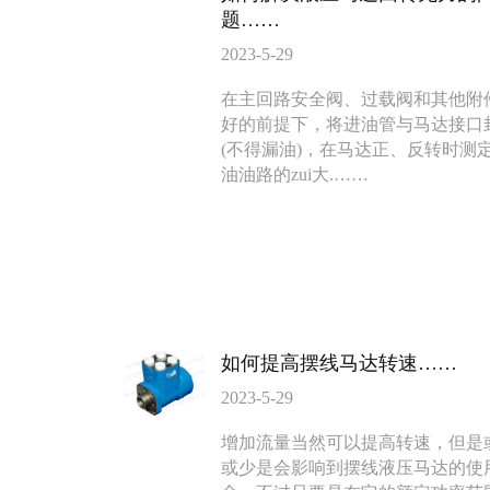
题……
2023-5-29
BMV马达
F4KJ紧凑型
在主回路安全阀、过载阀和其他附
135-0638-
135-0
电话/微信：
电话/微信：
好的前提下，将进油管与马达接口
8161
8161
(不得漏油)，在马达正、反转时测
油油路的zui大.……
如何提高摆线马达转速……
2023-5-29
增加流量当然可以提高转速，但是
或少是会影响到摆线液压马达的使