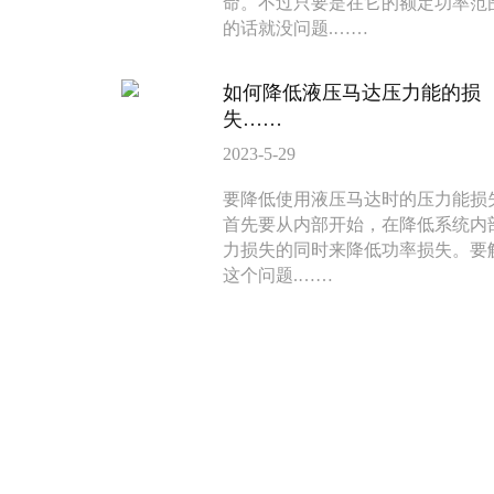
命。不过只要是在它的额定功率范
BM6系列马达大方
BM5装载机
的话就没问题.……
135-0638-
135-0
电话/微信：
电话/微信：
8161
8161
如何降低液压马达压力能的损
失……
2023-5-29
要降低使用液压马达时的压力能损
首先要从内部开始，在降低系统内
力损失的同时来降低功率损失。要
这个问题.……
BM3系列马达
BM2横油口
135-0638-
135-0
电话/微信：
电话/微信：