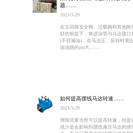
题……
BMV马达
F4KJ紧凑型
2023-5-29
135-0638-
135-0
电话/微信：
电话/微信：
在主回路安全阀、过载阀和其他附
8161
8161
好的前提下，将进油管与马达接口
(不得漏油)，在马达正、反转时测
油油路的zui大.……
如何提高摆线马达转速……
2023-5-29
增加流量当然可以提高转速，但是
或少是会影响到摆线液压马达的使
BM6系列马达大方
BM5装载机