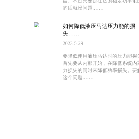
命。不过只要是在它的额定功率范
的话就没问题.……
135-0638-
135-0
电话/微信：
电话/微信：
8161
8161
如何降低液压马达压力能的损
失……
2023-5-29
要降低使用液压马达时的压力能损
首先要从内部开始，在降低系统内
力损失的同时来降低功率损失。要
这个问题.……
BM3系列马达
BM2横油口
135-0638-
135-0
电话/微信：
电话/微信：