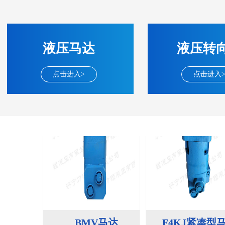
BM2(欧际)系列
BM6系列马达
135-0638-
135-0
电话/微信：
电话/微信：
8161
8161
液压马达
液压转
点击进入>
点击进入
BMV马达
F4KJ紧凑型