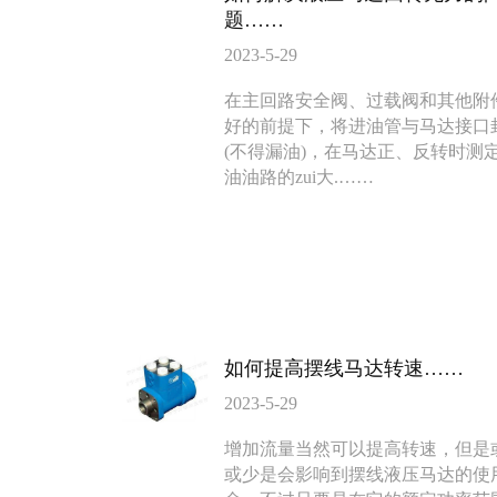
题……
2023-5-29
在主回路安全阀、过载阀和其他附
好的前提下，将进油管与马达接口
(不得漏油)，在马达正、反转时测
BMV马达
F4KJ紧凑型
油油路的zui大.……
135-0638-
135-0
电话/微信：
电话/微信：
8161
8161
如何提高摆线马达转速……
2023-5-29
增加流量当然可以提高转速，但是
或少是会影响到摆线液压马达的使