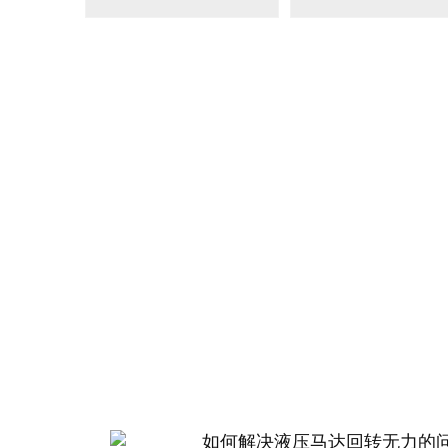
BM2(欧际)系列
BM6系列马达
135-0638-
135-0
电话/微信：
电话/微信：
8161
8161
力顿液压
如何解决液压马达回转无力的