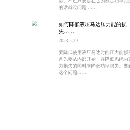
命。不过只要是在它的额定功率范
的话就没问题.……
如何降低液压马达压力能的损
BM6系列马达大方
BM5装载机
失……
135-0638-
135-0
电话/微信：
电话/微信：
2023-5-29
8161
8161
要降低使用液压马达时的压力能损
首先要从内部开始，在降低系统内
力损失的同时来降低功率损失。要
这个问题.……