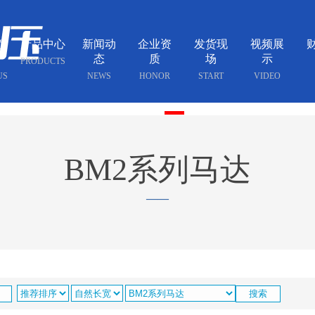
简
产品中心
新闻动
企业资
发货现
视频展
态
质
场
示
PRODUCTS
US
NEWS
HONOR
START
VIDEO
BM2系列马达
——