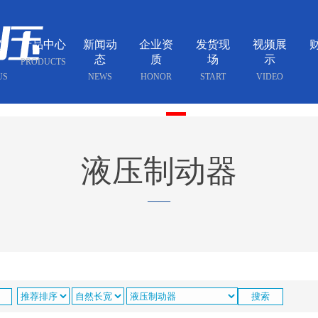
简
产品中心
新闻动
企业资
发货现
视频展
态
质
场
示
PRODUCTS
US
NEWS
HONOR
START
VIDEO
液压制动器
——