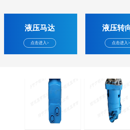
BM2(欧际)系列
BM6系列马达
135-0638-
135-0
电话/微信：
电话/微信：
液压马达
液压转
8161
8161
点击进入>
点击进入
BMV马达
F4KJ紧凑型