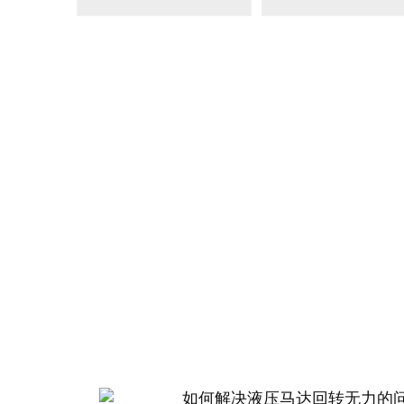
BM2(欧际)系列
BM6系列马达
135-0638-
135-0
电话/微信：
电话/微信：
8161
8161
力顿液压
如何解决液压马达回转无力的