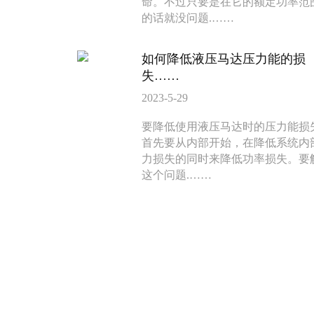
命。不过只要是在它的额定功率范
BM6系列马达大方
BM5装载机
的话就没问题.……
135-0638-
135-0
电话/微信：
电话/微信：
如何降低液压马达压力能的损
8161
8161
失……
2023-5-29
要降低使用液压马达时的压力能损
首先要从内部开始，在降低系统内
力损失的同时来降低功率损失。要
这个问题.……
BM3系列马达
BM2横油口