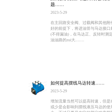
题……
2023-5-29
BMV马达
F4KJ紧凑型
在主回路安全阀、过载阀和其他附
135-0638-
135-0
好的前提下，将进油管与马达接口
电话/微信：
电话/微信：
(不得漏油)，在马达正、反转时测
8161
8161
油油路的zui大.……
如何提高摆线马达转速……
2023-5-29
增加流量当然可以提高转速，但是
或少是会影响到摆线液压马达的使